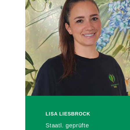
LISA
LIESBROCK
Staatl. geprüfte