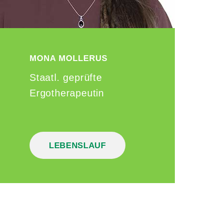
MONA
MOLLERUS
Staatl. geprüfte
Ergotherapeutin
LEBENSLAUF