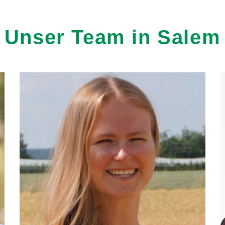
Team
Team
Team
Unser
Team
in
Salem
Karriere
Karriere
Karriere