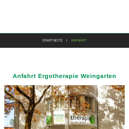
STARTSEITE
|
ANFAHRT
Anfahrt
Ergotherapie
Weingarten