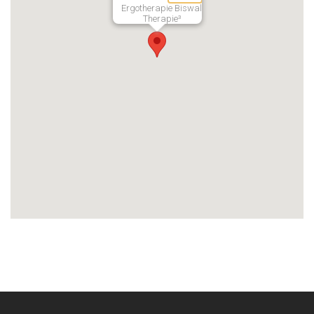
Ergotherapie Biswal
Therapie³