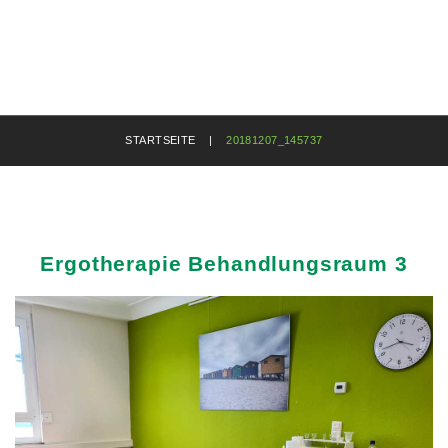
STARTSEITE
|
20181207_145737
Ergotherapie
Behandlungsraum
3