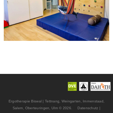
Ergotherapie Biswal | Tettnang, Weingarten, Immenstaad,
Salem, Oberteuringen, Ulm
©
2026
Datenschutz
|