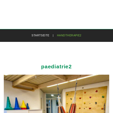
STARTSEITE
|
HANDTHERAPIE2
paediatrie2